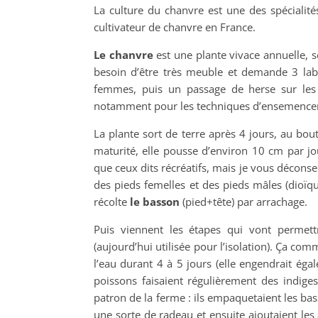
La culture du chanvre est une des spécialité
cultivateur de chanvre en France.
Le chanvre
est une plante vivace annuelle, s
besoin d’être très meuble et demande 3 labou
femmes, puis un passage de herse sur les gr
notamment pour les techniques d’ensemence
La plante sort de terre après 4 jours, au bout
maturité, elle pousse d’environ 10 cm par jo
que ceux dits récréatifs, mais je vous déconse
des pieds femelles et des pieds mâles (dioïque
récolte
le basson
(pied+tête) par arrachage.
Puis viennent les étapes qui vont permettr
(aujourd’hui utilisée pour l’isolation). Ça co
l’eau durant 4 à 5 jours (elle engendrait ég
poissons faisaient régulièrement des indiges
patron de la ferme : ils empaquetaient les bas
une sorte de radeau et ensuite ajoutaient les