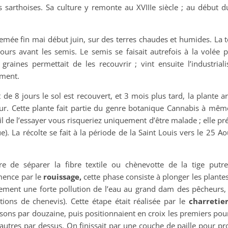
s sarthoises. Sa culture y remonte au XVIIIe siècle ; au début d
emée fin mai début juin, sur des terres chaudes et humides. La t
rs avant les semis. Le semis se faisait autrefois à la volée p
aines permettait de les recouvrir ; vint ensuite l’industriali
ment.
 de 8 jours le sol est recouvert, et 3 mois plus tard, la plante ar
ur. Cette plante fait partie du genre botanique Cannabis à même
il de l’essayer vous risqueriez uniquement d’être malade ; elle pr
). La récolte se fait à la période de la Saint Louis vers le 25 Ao
e de séparer la fibre textile ou chènevotte de la tige putre
mmence par le
rouissage,
cette phase consiste à plonger les plante
alement une forte pollution de l’eau au grand dam des pêcheurs, 
tions de chenevis). Cette étape était réalisée par le
charretie
sons par douzaine, puis positionnaient en croix les premiers pour
 autres par dessus. On finissait par une couche de paille pour pr