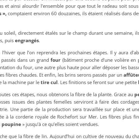
as et ainsi alourdir l’ensemble pour que tout le radeau soit sous 
s »,
comptaient environ 60 douzaines, ils étaient réalisés dans 
 soleil, directement étalés sur le champ durant une semaine, il
s, puis
engrangés
.
à l’hiver que l’on reprendra les prochaines étapes. Il y aura d’a
t passés dans un grand
four
(bâtiment proche d’une volière en 
entation du four, une autre plus haute pour aller déposer les basso
es fibres chaudes. Et enfin, les brins serons passés par un
affûte
e la machine par le
tire cul
. Les finitions se feront sur une petite
outes ces étapes, nous obtenons la fibre de la plante. Grace au
p
osses issues des plantes femelles serviront à faire des cordages
strie. Une partie de la production sera travaillée sur place et u
e à la corderie royale de Rochefort sur Mer. Les fibres plus fin
«
poupine
» jusqu’à ce qu’elles soient vendues.
êche que la fibre de lin. Aujourd’hui on cultive de nouveau du cha