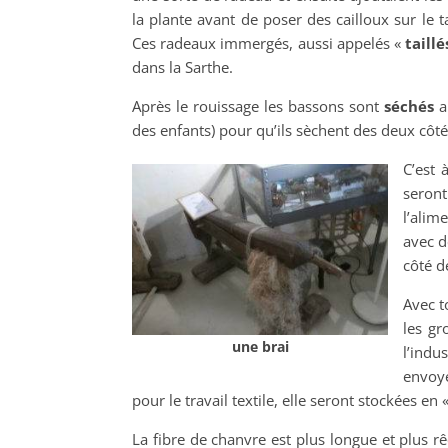
la plante avant de poser des cailloux sur le t
Ces radeaux immergés, aussi appelés «
taillé
dans la Sarthe.
Après le rouissage les bassons sont
séchés
au
des enfants) pour qu’ils sèchent des deux côté
C’est 
seron
l’alim
avec d
côté d
Avec t
les gr
une brai
l’indu
envoyé
pour le travail textile, elle seront stockées en 
La fibre de chanvre est plus longue et plus r