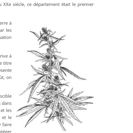
u XXe siècle, ce département était le premier
erre à
ar les
sation
rive à
 titre
ésente
ût, on
scible
s dans
et les
r
et le
 faire
otéger