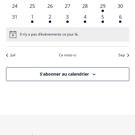
vues
évènements
évènements
évènements
évènements
évènements
évènements
évènem
0
0
0
0
0
1
0
24
25
26
27
28
29
30
Évèn
évènements
évènements
évènements
évènements
évènements
évènement
évènem
0
1
1
1
1
1
1
31
1
2
3
4
5
6
évènements
évènement
évènement
évènement
évènement
évènement
évène
Il n’y a pas d’évènements ce jour là.
Notice
Juil
Ce mois-ci
Sep
S’abonner au calendrier