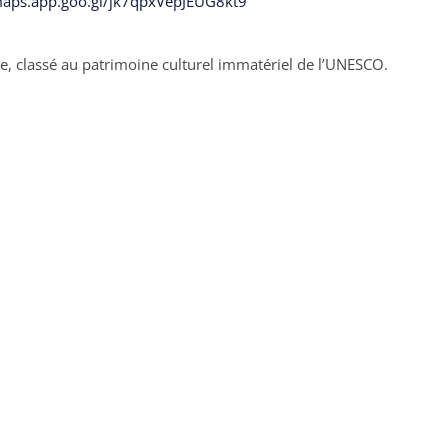
maps.app.goo.gl/jk7qpxVepJEUG8kt9
de, classé au patrimoine culturel immatériel de l’UNESCO.