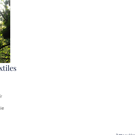
xtiles
fr
ie
In
ube