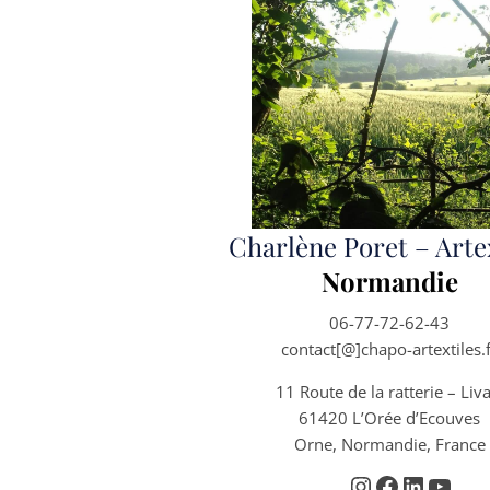
Charlène Poret – Arte
Normandie
06-77-72-62-43
contact[@]chapo-artextiles.
11 Route de la ratterie – Liva
61420 L’Orée d’Ecouves
Orne, Normandie, France
Instagram
Facebook
Linked
YouT