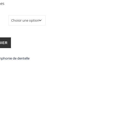
nes
e dentelle
NIER
nphonie de dentelle