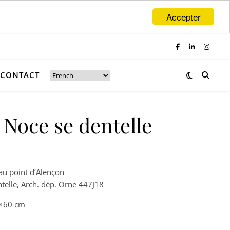
Accepter
CONTACT
Noce se dentelle
 prix : 125,00€ à 250,00€
 au point d’Alençon
ntelle, Arch. dép. Orne 447J18
0×60 cm