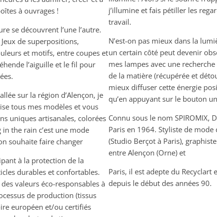
j’illumine et fais pétiller les re
boîtes à ouvrages !
travail.
ture se découvrent l’une l’autre.
N’est-on pas mieux dans la lumiè
. Jeux de superpositions,
un certain côté peut devenir obs
uleurs et motifs, entre coupes et
mes lampes avec une recherche 
hende l’aiguille et le fil pour
de la matière (récupérée et déto
ées.
mieux diffuser cette énergie posit
tallée sur la région d’Alençon, je
qu’en appuyant sur le bouton un 
alise tous mes modèles et vous
Connu sous le nom SPIROMIX, Did
ns uniques artisanales, colorées
Paris en 1964. Styliste de mode
 in the rain c’est une mode
(Studio Berçot à Paris), graphist
, on souhaite faire changer
entre Alençon (Orne) et
ipant à la protection de la
Paris, il est adepte du Recyclart 
icles durables et confortables.
depuis le début des années 90.
t des valeurs éco-responsables à
cessus de production (tissus
oire européen et/ou certifiés