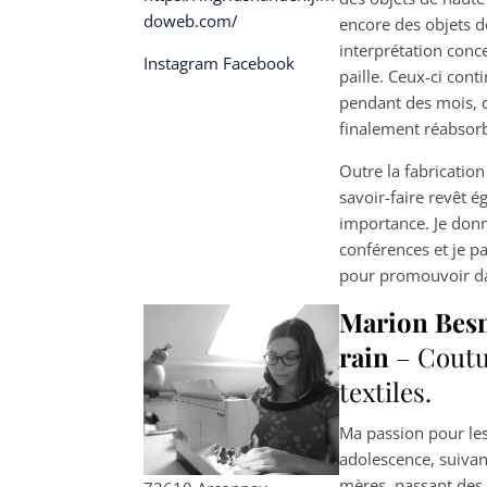
doweb.com/
encore des objets d
interprétation conc
Instagram
Facebook
paille. Ceux-ci con
pendant des mois, d
finalement réabsorb
Outre la fabrication
savoir-faire revêt 
importance. Je donn
conférences et je p
pour promouvoir dav
Marion Besn
rain
– Coutu
textiles.
Ma passion pour le
adolescence, suivan
mères, passant des 