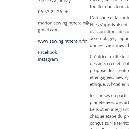
72610 Arçonnay
fouiller dans leurs 
06 33 22 26 96
L’artisane et la cou
marion.sewingintherain@
Elles s’apprivoisent
gmail.com
d’associations de co
assemblages, j’appré
www.sewingintherain.fr/
donner vie à mes id
Facebook
Créatrice textile ins
Instagram
dessine, crée et ré
propose des créatio
et engagées. Sewing
éthique. À l’Atelier
les choses en partic
planète avec des art
Le tout en intégran
chaque étape du pro
conçus sur le territ