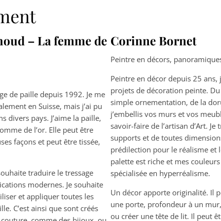
oment
houd – La femme de
Corinne Bornet
Peintre en décors, panoramique
Peintre en décor depuis 25 ans, j
projets de décoration peinte. D
age de paille depuis 1992. Je me
simple ornementation, de la dor
alement en Suisse, mais j’ai pu
j’embellis vos murs et vos meubl
s divers pays. J’aime la paille,
savoir-faire de l’artisan d’Art. Je 
 comme de l’or. Elle peut être
supports et de toutes dimension
es façons et peut être tissée,
prédilection pour le réalisme et 
palette est riche et mes couleurs 
souhaite traduire le tressage
spécialisée en hyperréalisme.
lications modernes. Je souhaite
Un décor apporte originalité. Il 
iliser et appliquer toutes les
une porte, profondeur à un mur
ille. C’est ainsi que sont créés
ou créer une tête de lit. Il peut ê
e couture, comme des bijoux, ou