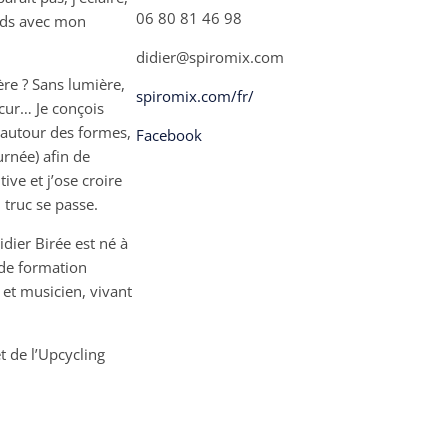
06 80 81 46 98
gards avec mon
didier@spiromix.com
re ? Sans lumière,
spiromix.com/fr/
cur… Je conçois
autour des formes,
Facebook
urnée) afin de
ive et j’ose croire
truc se passe.
ier Birée est né à
 de formation
e et musicien, vivant
et de l’Upcycling