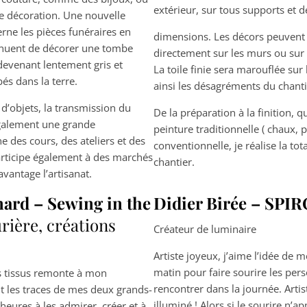
extérieur, sur tous supports et d
e décoration. Une nouvelle
erne les pièces funéraires en
dimensions. Les décors peuvent 
tinuent de décorer une tombe
directement sur les murs ou sur u
evenant lentement gris et
La toile finie sera marouflée sur
és dans la terre.
ainsi les désagréments du chanti
 d’objets, la transmission du
De la préparation à la finition, q
également une grande
peinture traditionnelle ( chaux, 
e des cours, des ateliers et des
conventionnelle, je réalise la tot
articipe également à des marchés
chantier.
antage l’artisanat.
ard – Sewing in the
Didier Birée – SPI
rière, créations
Créateur de luminaire
Artiste joyeux, j’aime l’idée de 
matin pour faire sourire les per
s tissus remonte à mon
rencontrer dans la journée. Artis
t les traces de mes deux grands-
illuminé ! Alors si le sourire n’app
heures à les admirer, créer et à