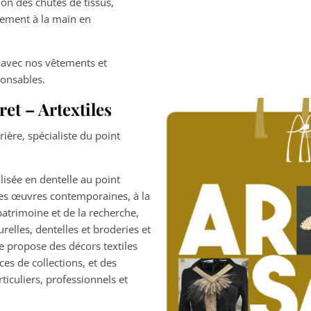
ion des chutes de tissus,
vement à la main en
 avec nos vêtements et
ponsables.
et – Artextiles
rière, spécialiste du point
alisée en dentelle au point
des œuvres contemporaines, à la
 patrimoine et de la recherche,
urelles, dentelles et broderies et
Je propose des décors textiles
es de collections, et des
ticuliers, professionnels et