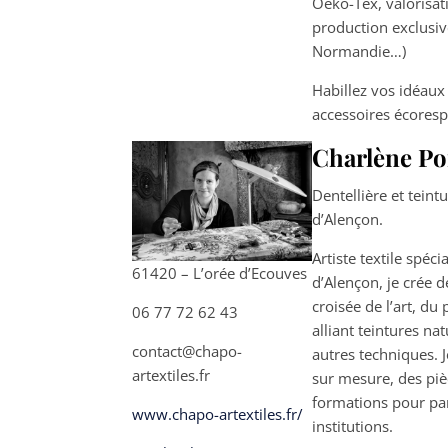
Oeko-Tex, valorisat
production exclusi
Normandie…)
Habillez vos idéaux
accessoires écores
Charlène Por
Dentellière et teintu
d’Alençon.
Artiste textile spéci
61420 – L’orée d’Ecouves
d’Alençon, je crée 
croisée de l’art, du
06 77 72 62 43
alliant teintures nat
contact@chapo-
autres techniques. 
artextiles.fr
sur mesure, des pièc
formations pour par
www.chapo-artextiles.fr/
institutions.