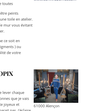
e toutes
être peints
ne toile en atelier.
 le mur vous évitant
er.
ue ce soit en
pigments ) ou
alité de votre
ROPIX
me lever chaque
sonnes que je vais
te joyeux et
61000 Alençon
arait pas, j’éclaire,