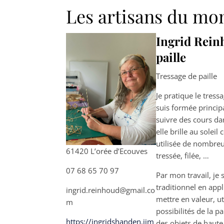
Les artisans du m
Ingrid Rein
paille
Tressage de paille
Je pratique le tress
suis formée princip
suivre des cours dan
elle brille au soleil
utilisée de nombreus
61420 L’orée d’Ecouves
tressée, filée, …
07 68 65 70 97
Par mon travail, je 
traditionnel en app
ingrid.reinhoud@gmail.co
mettre en valeur, ut
m
possibilités de la pa
https://ingridshanden.jim
des objets de haut