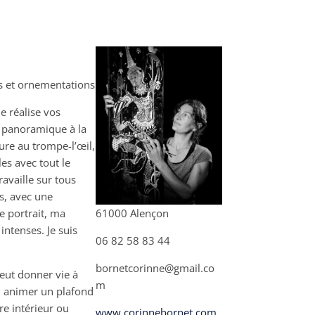
s et ornementations
e réalise vos
u panoramique à la
ure au trompe-l’œil,
es avec tout le
travaille sur tous
s, avec une
le portrait, ma
61000 Alençon
intenses. Je suis
06 82 58 83 44
bornetcorinne@gmail.co
peut donner vie à
m
, animer un plafond
tre intérieur ou
www.corinnebornet.com