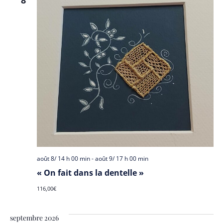
Év
8
de
vues
Évèn
août 8/ 14 h 00 min
-
août 9/ 17 h 00 min
« On fait dans la dentelle »
116,00€
septembre 2026