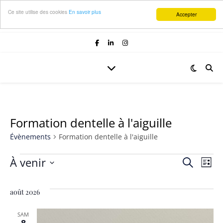
Ce site utilise des cookies
En savoir plus
Accepter
Formation dentelle à l'aiguille
Évènements
Formation dentelle à l'aiguille
Évènements
À venir
Rech
Na
Recherche
Liste
Sélectionnez
de
et
une
août 2026
vu
date.
navig
SAM