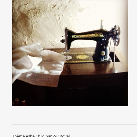
Thème Ashe Child par
WP Royal
.